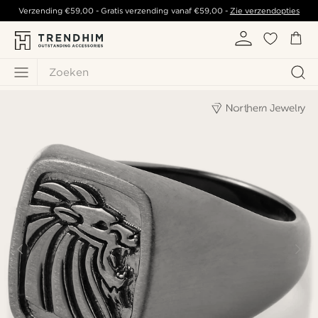
Verzending
€59,00
- Gratis verzending vanaf
€59,00
-
Zie verzendopties
Zoeken