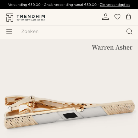
Verzending
€59,00
- Gratis verzending vanaf
€59,00
-
Zie verzendopties
Zoeken