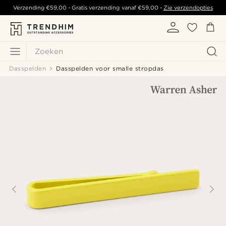
Verzending
€59,00
- Gratis verzending vanaf
€59,00
-
Zie verzendopties
Zoeken
Dasspelden
Dasspelden voor smalle stropdas