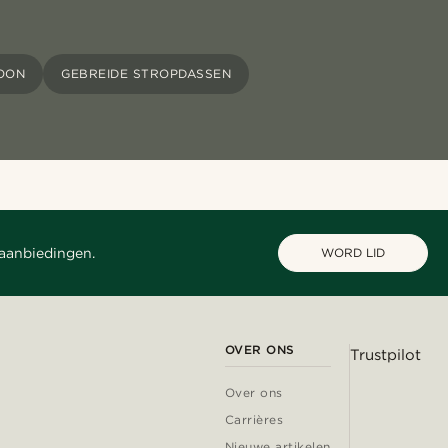
OON
GEBREIDE STROPDASSEN
 aanbiedingen.
WORD LID
OVER ONS
Trustpilot
Over ons
Carrières
Nieuwe artikelen