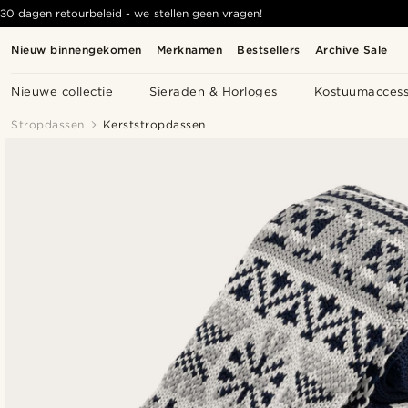
30 dagen retourbeleid - we stellen geen vragen!
Nieuw binnengekomen
Merknamen
Bestsellers
Archive Sale
Nieuwe collectie
Sieraden & Horloges
Kostuumaccess
Stropdassen
Kerststropdassen