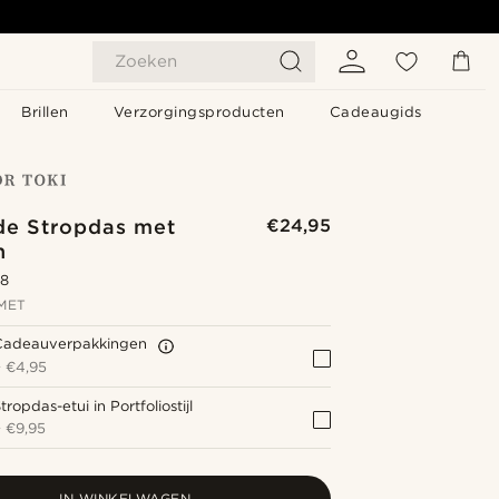
Zoeken
Brillen
Verzorgingsproducten
Cadeaugids
de Stropdas met
€24,95
n
.8
MET
Cadeauverpakkingen
+
€4,95
tropdas-etui in Portfoliostijl
+
€9,95
IN WINKELWAGEN