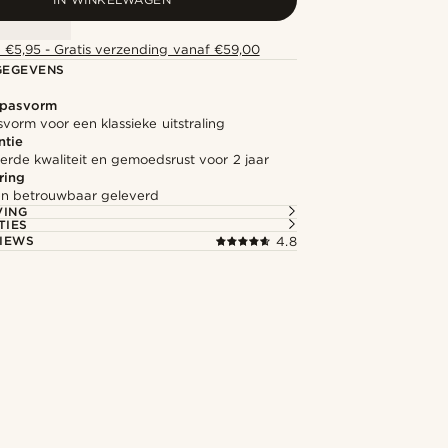
 €5,95 - Gratis verzending vanaf €59,00
GEGEVENS
 pasvorm
svorm voor een klassieke uitstraling
ntie
rde kwaliteit en gemoedsrust voor 2 jaar
ring
l en betrouwbaar geleverd
VING
TIES
IEWS
4.8