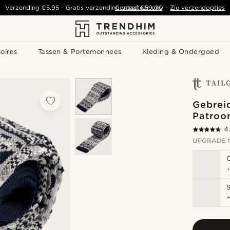
Verzending
€5,95
- Gratis verzending vanaf
Contacteer ons
€59,00
-
Zie verzendopties
oires
Tassen & Portemonnees
Kleding & Ondergoed
Gebrei
Patroo
4
UPGRADE 
S