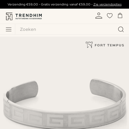
Verzending
€59,00
- Gratis verzending vanaf
€59,00
-
Zie verzendopties
Zoeken