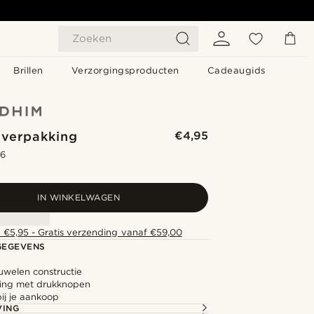
Zoeken
Brillen
Verzorgingsproducten
Cadeaugids
verpakking
€4,95
.6
IN WINKELWAGEN
 €5,95 - Gratis verzending vanaf €59,00
GEGEVENS
uwelen constructie
iting met drukknopen
ij je aankoop
VING