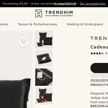
Verzending
€5,95
- Gratis verzending vanaf
Contacteer ons
€59,00
-
Zie verzendopties
oires
Tassen & Portemonnees
Kleding & Ondergoed
Cadeau
4
Verzending
PRODUCT
Elegante fl
Veilige slu
Past mooi b
BESCHRIJ