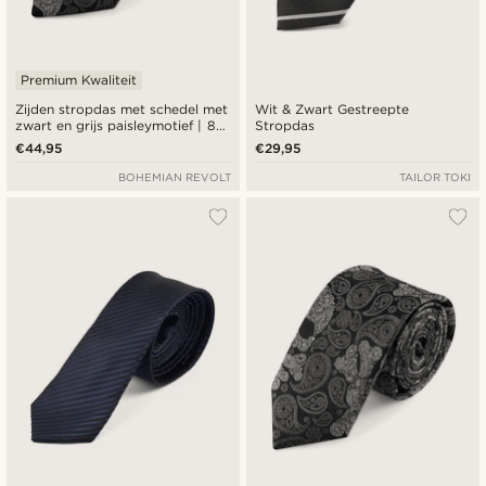
Premium Kwaliteit
Zijden stropdas met schedel met
Wit & Zwart Gestreepte
zwart en grijs paisleymotief | 8
Stropdas
cm
€44,95
€29,95
BOHEMIAN REVOLT
TAILOR TOKI