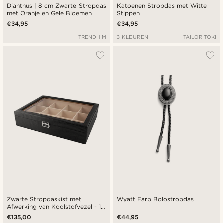
Dianthus | 8 cm Zwarte Stropdas
Katoenen Stropdas met Witte
met Oranje en Gele Bloemen
Stippen
€34,95
€34,95
TRENDHIM
3 KLEUREN
TAILOR TOKI
Zwarte Stropdaskist met
Wyatt Earp Bolostropdas
Afwerking van Koolstofvezel - 12
stropdassen
€135,00
€44,95