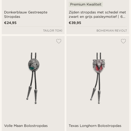
Premium Kwaliteit
Donkerblauw Gestreepte
Zijden stropdas met schedel met
Stropdas
zwart en grijs paisleymotief | 6
cm
€24,95
€39,95
TAILOR TOKI
BOHEMIAN REVOLT
Volle Maan Bolostropdas
Texas Longhorn Bolostropdas