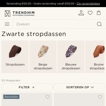
Verzending
€59,00
- Gratis verzending vanaf
€59,00
-
Zie verzendopties
Zoeken
Zwarte stropdassen
Stropdassen
Beige
Blauwe
Bruine
stropdassen
stropdassen
stropdass
55 Producten
FILTER
SORTEREN OP
Populairste
Bestseller
Nieuwste