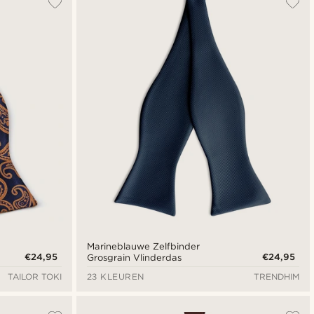
Nieuwste
Goedkoopste
Duurste
Marineblauwe Zelfbinder
€24,95
€24,95
Grosgrain Vlinderdas
TAILOR TOKI
23 KLEUREN
TRENDHIM