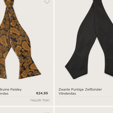
ruine Paisley
Zwarte Puntige Zelfbinder
€24,95
erdas
Vlinderdas
TAILOR TOKI