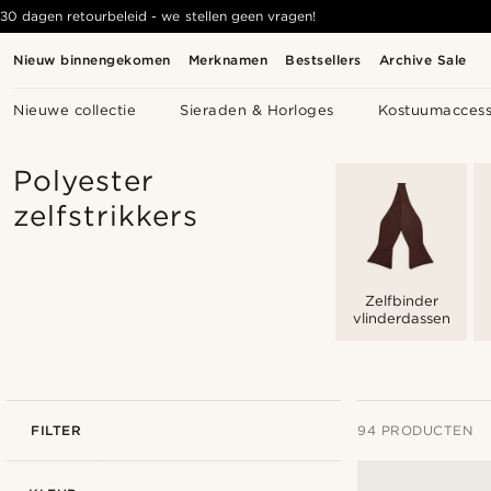
30 dagen retourbeleid - we stellen geen vragen!
Nieuw binnengekomen
Merknamen
Bestsellers
Archive Sale
Nieuwe collectie
Sieraden & Horloges
Kostuumaccess
Polyester
zelfstrikkers
Zelfbinder
vlinderdassen
FILTER
94 PRODUCTEN