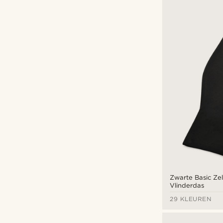
Tailor Toki
(7)
Trendhim
(87)
€
€
Zwarte Basic Ze
Vlinderdas
29 KLEUREN