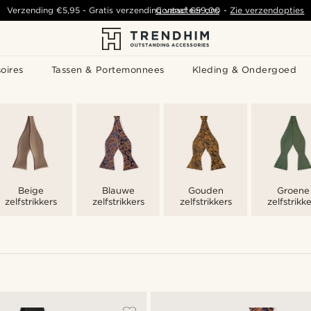
Verzending
€5,95
- Gratis verzending vanaf
Contacteer ons
€59,00
-
Zie verzendopties
oires
Tassen & Portemonnees
Kleding & Ondergoed
Beige
Blauwe
Gouden
Groene
zelfstrikkers
zelfstrikkers
zelfstrikkers
zelfstrikke