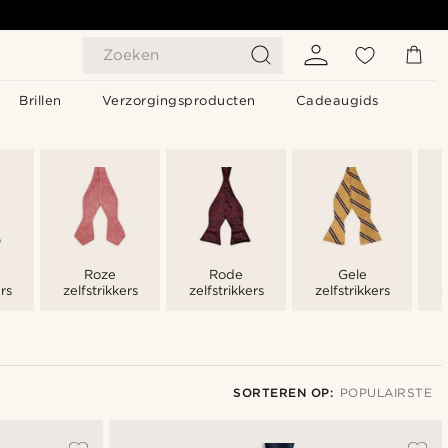
Zoeken
Brillen
Verzorgingsproducten
Cadeaugids
Roze
Rode
Gele
rs
zelfstrikkers
zelfstrikkers
zelfstrikkers
z
SORTEREN OP:
POPULAIRSTE
Populairste