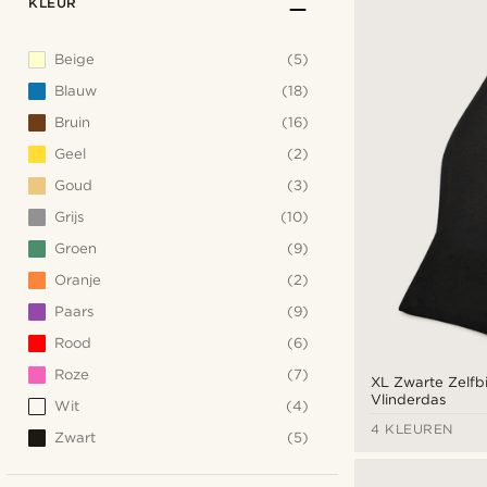
KLEUR
Beige
(5)
Blauw
(18)
Bruin
(16)
Geel
(2)
Goud
(3)
Grijs
(10)
Groen
(9)
Oranje
(2)
Paars
(9)
Rood
(6)
Roze
(7)
XL Zwarte Zelfb
Vlinderdas
Wit
(4)
4 KLEUREN
Zwart
(5)