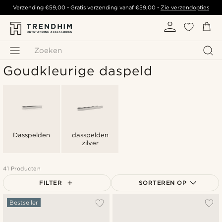
Verzending
€59,00
- Gratis verzending vanaf
€59,00
-
Zie verzendopties
Zoeken
Goudkleurige daspeld
Dasspelden
dasspelden
zilver
41 Producten
FILTER
SORTEREN OP
Populairste
Bestseller
Nieuwste