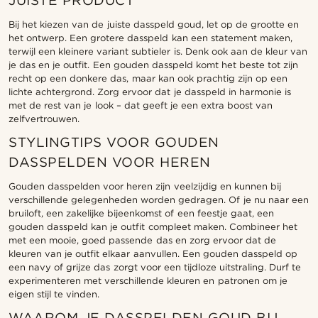
JUISTE PRODUCT
Bij het kiezen van de juiste dasspeld goud, let op de grootte en
het ontwerp. Een grotere dasspeld kan een statement maken,
terwijl een kleinere variant subtieler is. Denk ook aan de kleur van
je das en je outfit. Een gouden dasspeld komt het beste tot zijn
recht op een donkere das, maar kan ook prachtig zijn op een
lichte achtergrond. Zorg ervoor dat je dasspeld in harmonie is
met de rest van je look – dat geeft je een extra boost van
zelfvertrouwen.
STYLINGTIPS VOOR GOUDEN
DASSPELDEN VOOR HEREN
Gouden dasspelden voor heren zijn veelzijdig en kunnen bij
verschillende gelegenheden worden gedragen. Of je nu naar een
bruiloft, een zakelijke bijeenkomst of een feestje gaat, een
gouden dasspeld kan je outfit compleet maken. Combineer het
met een mooie, goed passende das en zorg ervoor dat de
kleuren van je outfit elkaar aanvullen. Een gouden dasspeld op
een navy of grijze das zorgt voor een tijdloze uitstraling. Durf te
experimenteren met verschillende kleuren en patronen om je
eigen stijl te vinden.
WAAROM JE DASSPELDEN GOUD BIJ