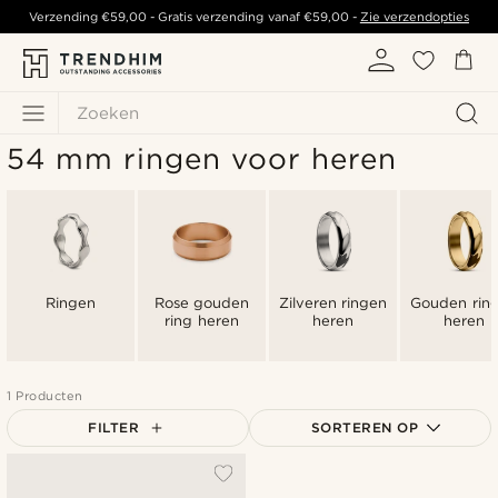
Verzending
€59,00
- Gratis verzending vanaf
€59,00
-
Zie verzendopties
Zoeken
54 mm ringen voor heren
Ringen
Rose gouden
Zilveren ringen
Gouden rin
ring heren
heren
heren
1 Producten
FILTER
SORTEREN OP
Populairste