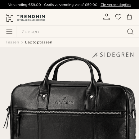
Verzending
€59,00
- Gratis verzending vanaf
€59,00
-
Zie verzendopties
Zoeken
Tassen
Laptoptassen