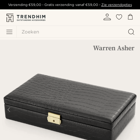
Verzending
€59,00
- Gratis verzending vanaf
€59,00
-
Zie verzendopties
Zoeken