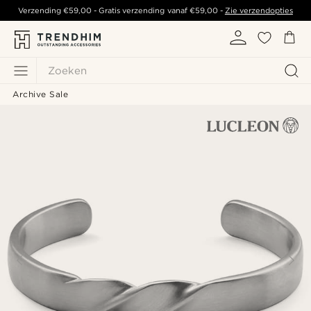
Verzending
€59,00
- Gratis verzending vanaf
€59,00
-
Zie verzendopties
Zoeken
Archive Sale