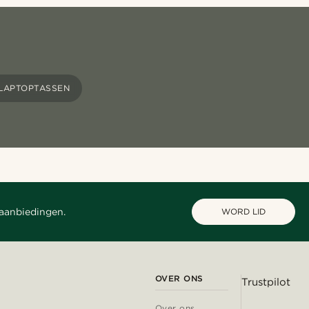
LAPTOPTASSEN
 aanbiedingen.
WORD LID
OVER ONS
Trustpilot
Over ons