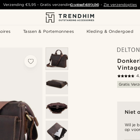
Verzending
€5,95
- Gratis verzending vanaf
Contacteer ons
€59,00
-
Zie verzendopties
oires
Tassen & Portemonnees
Kleding & Ondergoed
Donker
Vintag
4
Gratis Ver
Niet 
Wil je 
op voor