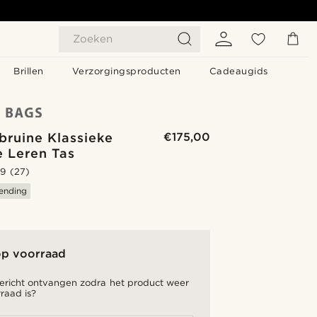
Zoeken
Brillen
Verzorgingsproducten
Cadeaugids
bruine Klassieke
€175,00
e Leren Tas
.9
(27)
zending
op voorraad
bericht ontvangen zodra het product weer
raad is?