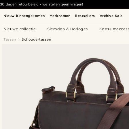
30 dagen retourbeleid - we stellen geen vragen!
Nieuw binnengekomen
Merknamen
Bestsellers
Archive Sale
Nieuwe collectie
Sieraden & Horloges
Kostuumaccess
Tassen
Schoudertassen