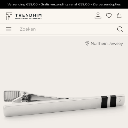
Verzending
€59,00
- Gratis verzending vanaf
€59,00
-
Zie verzendopties
Zoeken