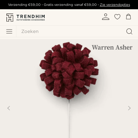
Verzending
€59,00
- Gratis verzending vanaf
€59,00
-
Zie verzendopties
Zoeken