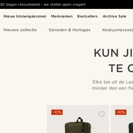
30 dagen retourbeleid - we stellen geen vragen!
Nieuw binnengekomen
Merknamen
Bestsellers
Archive Sale
Nieuwe collectie
Sieraden & Horloges
Kostuumaccess
KUN J
TE 
Elke tas uit de L
minder dan een fle
-10%
-10%