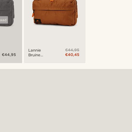
raad
€44,95
Lannie
€44,95
€40,45
Bruine
Opvouwbare
Heuptas