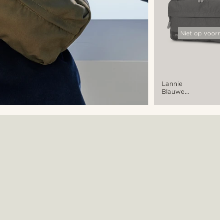
Niet op voor
Lannie
Blauwe
'Limited
Edition'
Opvouwbare
Heuptas