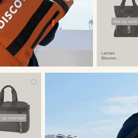
Niet op voor
Lamair
Blauwe
Limited
Edition
Opvouwbare
Draagtas
t op voorraad