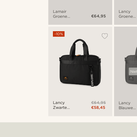
Lamair
Lancy
€64,95
Groene
Groene
Opvouwbare
Laptopta
Draagtas
-10%
Nie
€64,95
Lancy
Lancy
€58,45
Zwarte
Blauwe
Laptoptas
Limited
Edition
Laptopta