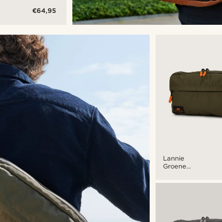
€64,95
are
Lannie
Groene
Opvouwbare
Heuptas