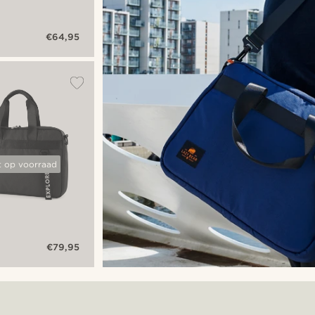
€64,95
s
t op voorraad
€79,95
s