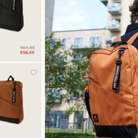
€64,95
€58,45
are