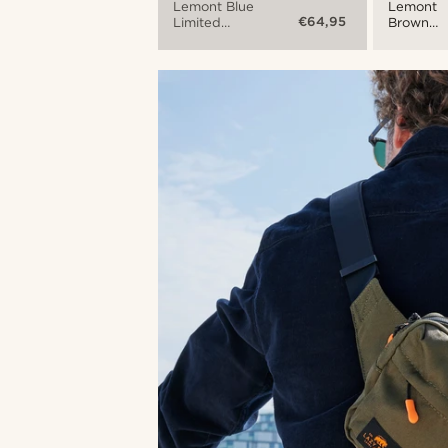
Lemont Blue
Lemont
€64,95
Limited
Brown
Edition
Opvouwb
Opvouwbare
Rugzak
Rugzak