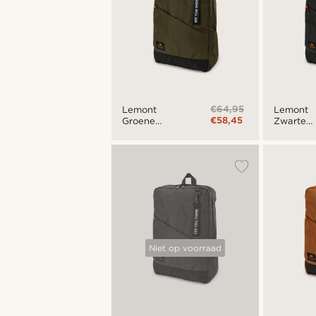
€64,95
Lemont
Lemont
€58,45
Groene
Zwarte
Opvouwbare
Opvouwb
Rugzak
Rugzak
Niet op voorraad