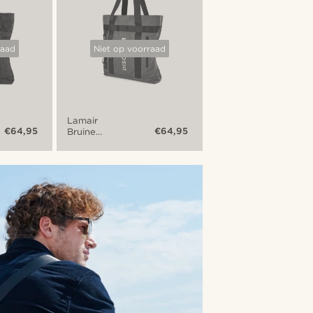
raad
Niet op voorraad
Lamair
€64,95
€64,95
Bruine
'Discover'
Opvouwbare
Draagtas