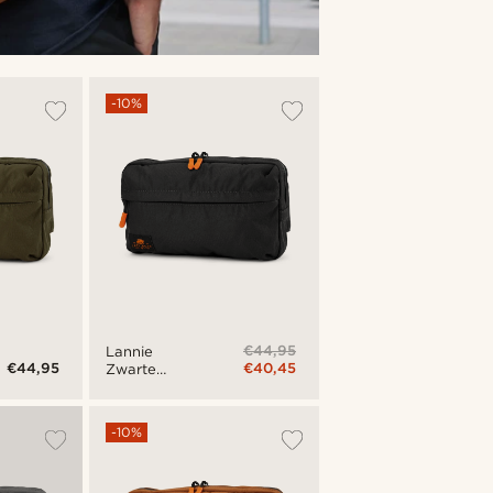
-10%
€44,95
Lannie
€44,95
€40,45
Zwarte
Opvouwbare
Heuptas
-10%