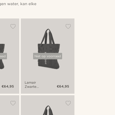
gen water, kan elke
raad
Niet op voorraad
Lamair
€64,95
€64,95
Zwarte
'Discover'
Opvouwbare
Draagtas