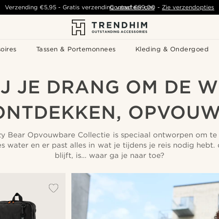
Verzending
€5,95
- Gratis verzending vanaf
Contacteer ons
€59,00
-
Zie verzendopties
oires
Tassen & Portemonnees
Kleding & Ondergoed
IJ JE DRANG OM DE 
ONTDEKKEN, OPVOU
azy Bear Opvouwbare Collectie is speciaal ontworpen om te
s water en er past alles in wat je tijdens je reis nodig hebt.
blijft, is… waar ga je naar toe?