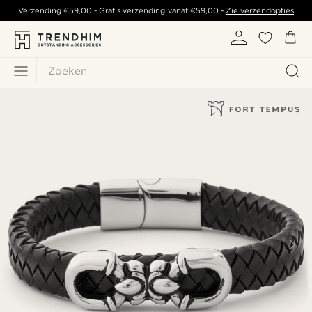
Verzending
€59,00
- Gratis verzending vanaf
€59,00
-
Zie verzendopties
Zoeken