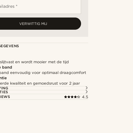
iladres *
VERWITTIG MIJ
GEGEVENS
lijtvast en wordt mooier met de tijd
e band
 band eenvoudig voor optimaal draagcomfort
ntie
rde kwaliteit en gemoedsrust voor 2 jaar
VING
TIES
IEWS
4.5