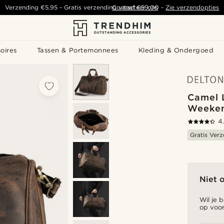
Verzending
€5,95
- Gratis verzending vanaf
Contacteer ons
€59,00
-
Zie verzendopties
oires
Tassen & Portemonnees
Kleding & Ondergoed
Camel 
Weeke
4
Gratis Ver
Niet 
Wil je 
op voor