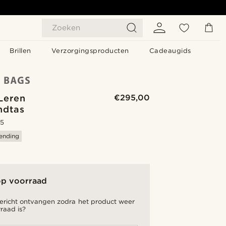
Zoeken
Brillen
Verzorgingsproducten
Cadeaugids
Leren
€295,00
ndtas
.5
zending
op voorraad
bericht ontvangen zodra het product weer
raad is?