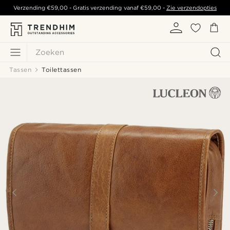
Verzending
€59,00
- Gratis verzending vanaf
€59,00
-
Zie verzendopties
Zoeken
Tassen
Toilettassen