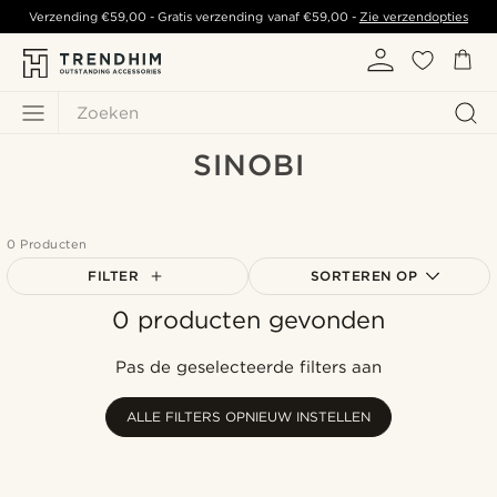
Verzending
€59,00
- Gratis verzending vanaf
€59,00
-
Zie verzendopties
Zoeken
SINOBI
0 Producten
FILTER
SORTEREN OP
0 producten gevonden
Populairste
Nieuwste
Pas de geselecteerde filters aan
Goedkoopste
Duurste
ALLE FILTERS OPNIEUW INSTELLEN