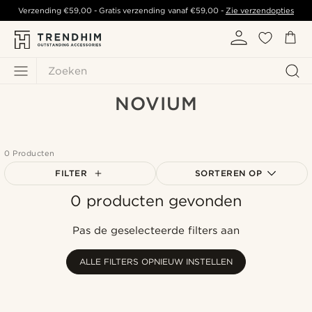
Verzending
€59,00
- Gratis verzending vanaf
€59,00
-
Zie verzendopties
Zoeken
NOVIUM
0 Producten
FILTER
SORTEREN OP
0 producten gevonden
Populairste
Nieuwste
Pas de geselecteerde filters aan
Goedkoopste
Duurste
ALLE FILTERS OPNIEUW INSTELLEN