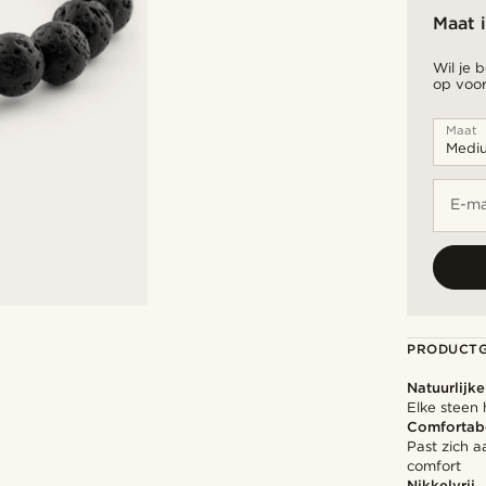
Maat 
Wil je 
op voor
Maat
E-ma
PRODUCT
Natuurlijk
Elke steen 
Comfortab
Past zich a
comfort
Nikkelvrij