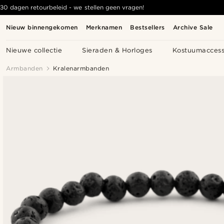
30 dagen retourbeleid - we stellen geen vragen!
Nieuw binnengekomen
Merknamen
Bestsellers
Archive Sale
Nieuwe collectie
Sieraden & Horloges
Kostuumaccess
Armbanden
Kralenarmbanden