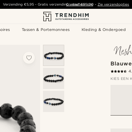
Verzending
€5,95
- Gratis verzending vanaf
Contacteer ons
€59,00
-
Zie verzendopties
oires
Tassen & Portemonnees
Kleding & Ondergoed
Blauwe
4
KIES EEN 