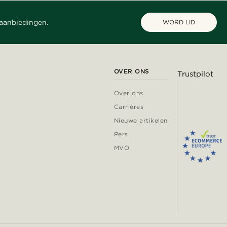
 aanbiedingen.
WORD LID
OVER ONS
Trustpilot
Over ons
Carrières
Nieuwe artikelen
Pers
MVO