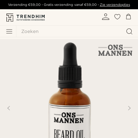
Verzending
€59,00
- Gratis verzending vanaf
€59,00
-
Zie verzendopties
Zoeken