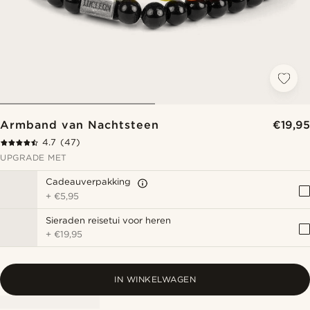
Armband van Nachtsteen
€19,95
4.7
(47)
UPGRADE MET
Cadeauverpakking
+
€5,95
Sieraden reisetui voor heren
+
€19,95
IN WINKELWAGEN