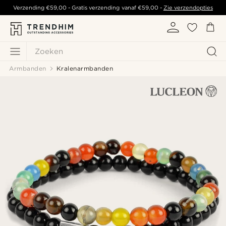
Verzending
€59,00
- Gratis verzending vanaf
€59,00
-
Zie verzendopties
Zoeken
Armbanden
Kralenarmbanden