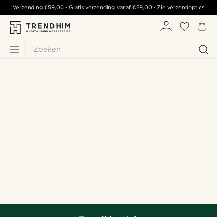
Verzending
€59,00
- Gratis verzending vanaf
€59,00
-
Zie verzendopties
Zoeken