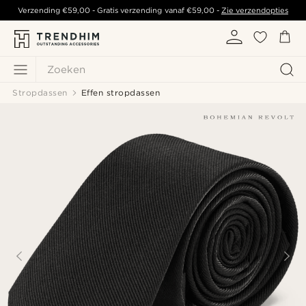
Verzending
€59,00
- Gratis verzending vanaf
€59,00
-
Zie verzendopties
Zoeken
Stropdassen
Effen stropdassen