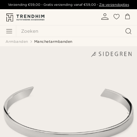
Verzending
€59,00
- Gratis verzending vanaf
€59,00
-
Zie verzendopties
Zoeken
Armbanden
Manchetarmbanden