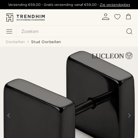
Verzending
€59,00
- Gratis verzending vanaf
€59,00
-
Zie verzendopties
Zoeken
Oorbellen
Stud Oorbellen