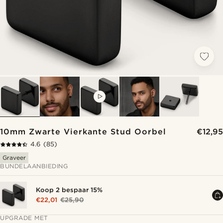
VIDEO
10mm Zwarte Vierkante Stud Oorbel
€12,95
4.6
(85)
Graveer
BUNDELAANBIEDING
Koop 2 bespaar 15%
€22,01
€25,90
UPGRADE MET